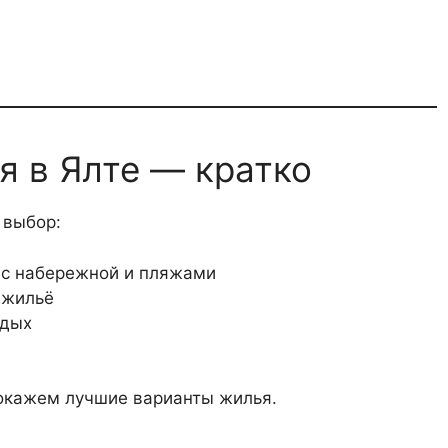
я в Ялте — кратко
 выбор:
 с набережной и пляжами
 жильё
тдых
окажем лучшие варианты жилья.